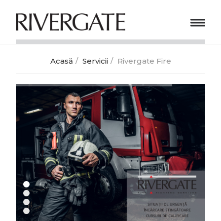
Acasă
Servicii
Rivergate Fire
ACASA
DESPRE NOI
SERVICII
CONTACT
CAUTĂ